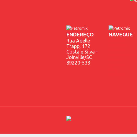
ENDEREÇO
NAVEGUE
Rua Adelle
Fundição
Petrópolis
Trapp, 172
Produtos
Costa e Silva -
Representante
Joinville/SC
Marcas
89220-533
Contato
Blog
Catálogo