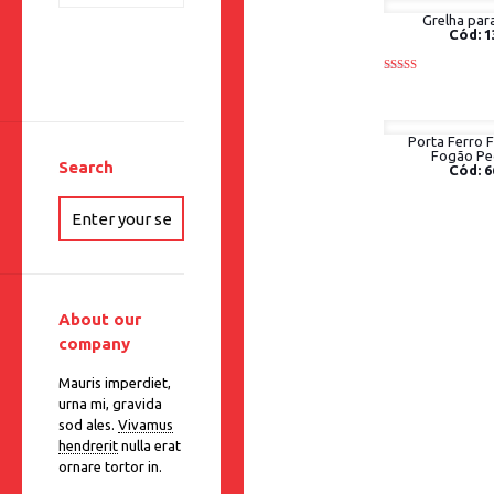
Grelha par
Cód: 1
Rated
4.00
out of 5
Porta Ferro 
Fogão P
Search
Cód: 6
About our
company
Mauris imperdiet,
urna mi, gravida
sod ales.
Vivamus
hendrerit
nulla erat
ornare tortor in.