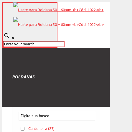
✕
ROLDANAS
Cantoneira
(27)