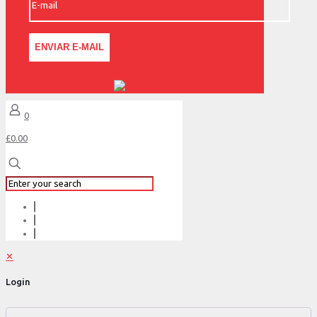
0
£0.00
✕
Login