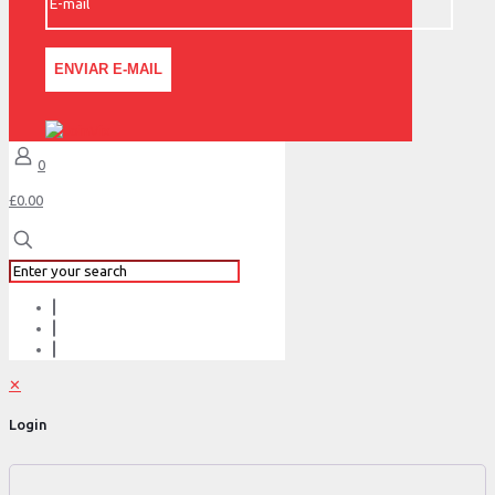
0
£0.00
✕
Login