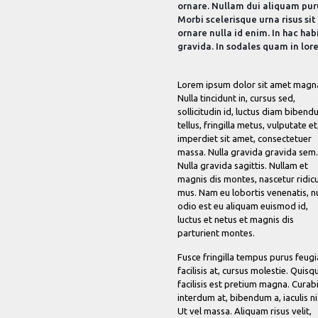
ornare. Nullam dui aliquam puru
Morbi scelerisque urna risus si
ornare nulla id enim. In hac ha
gravida. In sodales quam in lor
Lorem ipsum dolor sit amet magn
Nulla tincidunt in, cursus sed,
sollicitudin id, luctus diam biben
tellus, fringilla metus, vulputate et
imperdiet sit amet, consectetuer
massa. Nulla gravida gravida sem.
Nulla gravida sagittis. Nullam et
magnis dis montes, nascetur ridic
mus. Nam eu lobortis venenatis, n
odio est eu aliquam euismod id,
luctus et netus et magnis dis
parturient montes.
Fusce fringilla tempus purus feugi
facilisis at, cursus molestie. Quisq
facilisis est pretium magna. Curab
interdum at, bibendum a, iaculis nis
Ut vel massa. Aliquam risus velit,