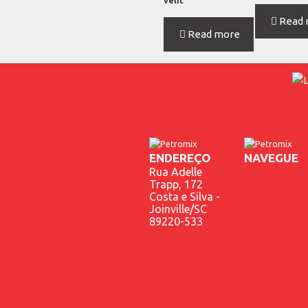
velit
Read
Read more
ENDEREÇO
NAVEGUE
Rua Adelle
Fundição
Petrópolis
Trapp, 172
Produtos
Costa e Silva -
Representante
Joinville/SC
Marcas
89220-533
Contato
Blog
Catálogo