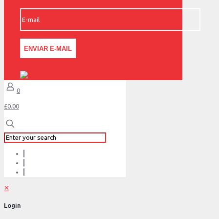
0
£0.00
✕
Login