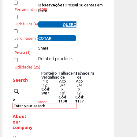
Observações:
Possui 16 dentes em
Ferramentas
(308)
ferro.
Hidráulica
(4)
QUERO
Jardinagem
(11)
COTAR
Share
Pesca
(1)
Related products
Utilidades
(25)
Ponteiro
Talhadeira
Talhadeira
Vergalhão
de
de
Search
1 x
Aço
Aço
12″
3/4
3/4
Cód:
x
x
9411
10″
12″
Cód:
Cód:
✕
1138
1157
Rated
4.00
out of 5
About
our
company