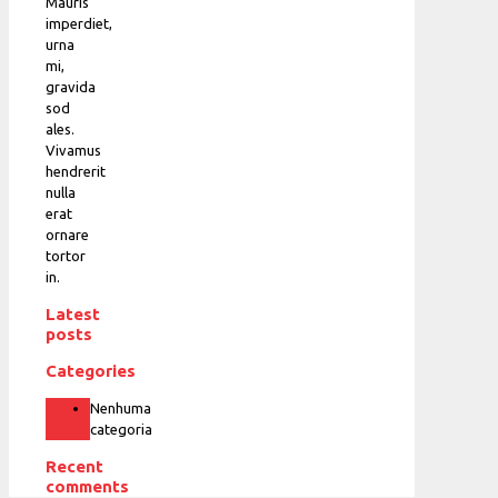
Mauris
imperdiet,
urna
mi,
gravida
sod
ales.
Vivamus
hendrerit
nulla
erat
ornare
tortor
in.
Latest
posts
Categories
Nenhuma
categoria
Recent
comments