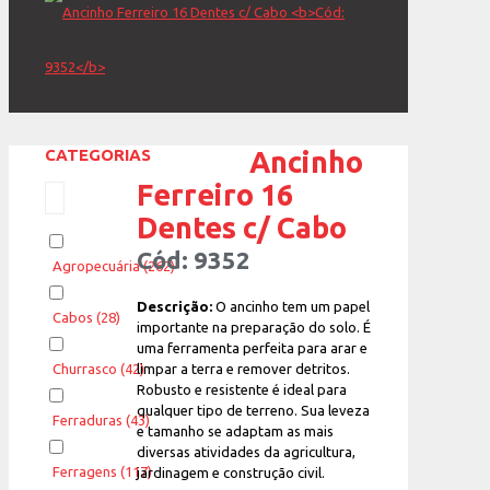
CATEGORIAS
Ancinho
Ferreiro 16
Dentes c/ Cabo
Cód: 9352
Agropecuária
(262)
Descrição:
O ancinho tem um papel
Cabos
(28)
importante na preparação do solo. É
uma ferramenta perfeita para arar e
limpar a terra e remover detritos.
Churrasco
(42)
Robusto e resistente é ideal para
qualquer tipo de terreno. Sua leveza
Ferraduras
(43)
e tamanho se adaptam as mais
diversas atividades da agricultura,
Ferragens
(117)
jardinagem e construção civil.