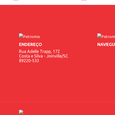
ENDEREÇO
NAVEGU
Rua Adelle Trapp, 172
Fundição P
Produtos
Costa e Silva - Joinville/SC
Represent
89220-533
Marcas
Contato
Blog
Catálogo