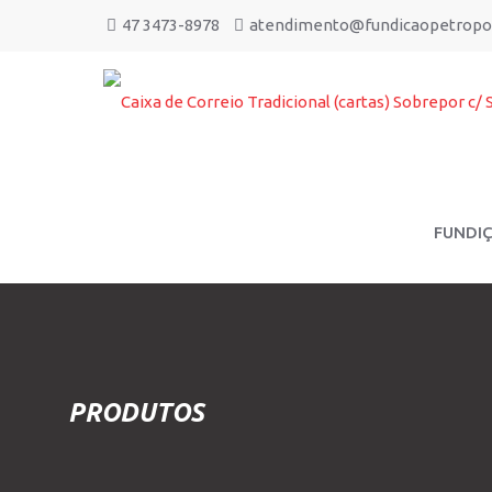
47 3473-8978
atendimento@fundicaopetropol
FUNDI
PRODUTOS