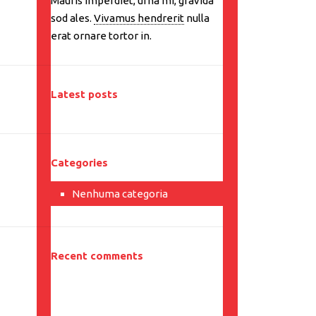
Mauris imperdiet, urna mi, gravida
sod ales.
Vivamus hendrerit
nulla
erat ornare tortor in.
Latest posts
Categories
Nenhuma categoria
Recent comments