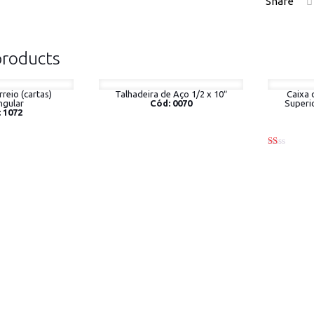
Share
products
reio (cartas)
Talhadeira de Aço 1/2 x 10″
Caixa 
ngular
Cód: 0070
Superio
 1072
Rated
1.00
out
of
5