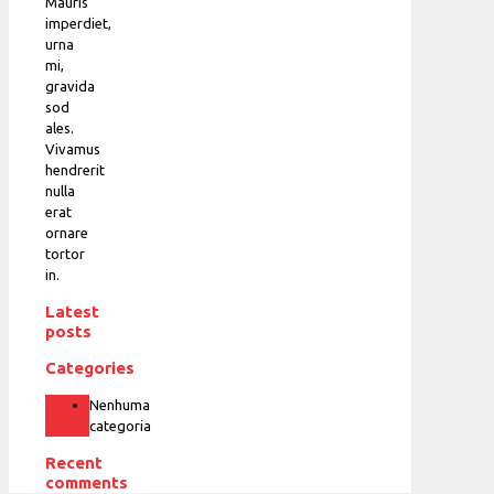
Mauris
imperdiet,
urna
mi,
gravida
sod
ales.
Vivamus
hendrerit
nulla
erat
ornare
tortor
in.
Latest
posts
Categories
Nenhuma
categoria
Recent
comments