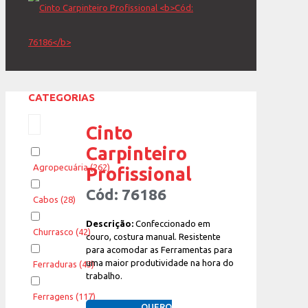
CATEGORIAS
Cinto
Carpinteiro
Agropecuária
(262)
Profissional
Cód: 76186
Cabos
(28)
Descrição:
Confeccionado em
Churrasco
(42)
couro, costura manual. Resistente
para acomodar as Ferramentas para
uma maior produtividade na hora do
Ferraduras
(43)
trabalho.
Ferragens
(117)
QUERO