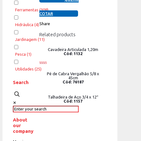
Ferramentas
(308)
COTAR
Share
Hidráulica
(4)
Related products
Jardinagem
(11)
Cavadeira Articulada 1,20m
Cód: 1132
Pesca
(1)
Rated
Utilidades
(25)
2.00
Pé de Cabra Vergalhão 5/8 x
out
45cm
of 5
Search
Cód: 76187
Talhadeira de Aço 3/4 x 12″
Cód: 1157
✕
About
our
company