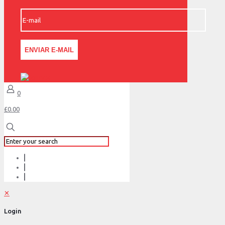
0
£0.00
✕
Login