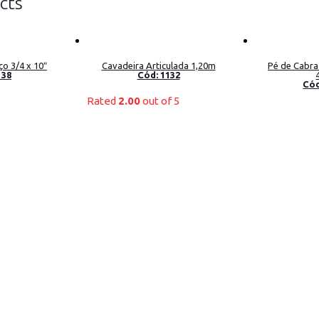
cts
ço 3/4 x 10″
Cavadeira Articulada 1,20m
Pé de Cabra
138
Cód: 1132
Cód
Rated
2.00
out of 5