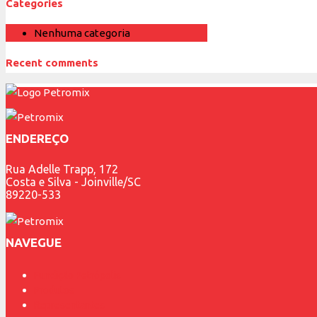
Categories
Nenhuma categoria
Recent comments
ENDEREÇO
Rua Adelle Trapp, 172
Costa e Silva - Joinville/SC
89220-533
NAVEGUE
Fundição Petrópolis
Produtos
Representantes