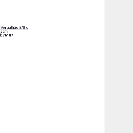
 Vergalhão 5/8 x
45cm
: 76187