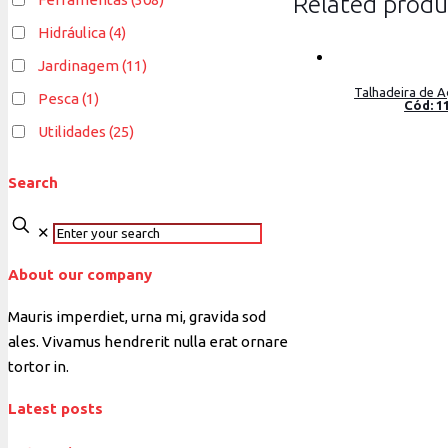
Related produ
Hidráulica
(4)
Jardinagem
(11)
Talhadeira de A
Pesca
(1)
Cód: 1
Utilidades
(25)
Search
✕
About our company
Mauris imperdiet, urna mi, gravida sod
ales.
Vivamus hendrerit
nulla erat ornare
tortor in.
Latest posts