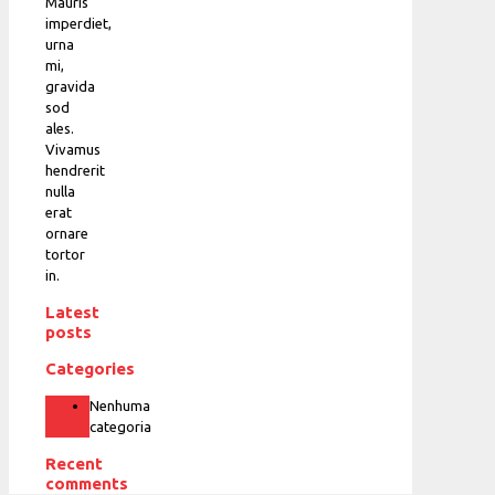
Mauris
imperdiet,
urna
mi,
gravida
sod
ales.
Vivamus
hendrerit
nulla
erat
ornare
tortor
in.
Latest
posts
Categories
Nenhuma
categoria
Recent
comments