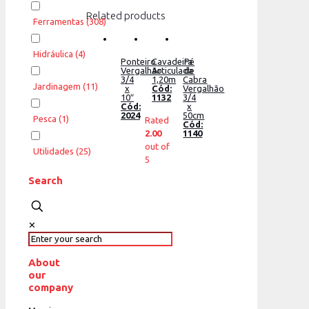
Related products
Ferramentas
(308)
Hidráulica
(4)
Ponteiro
Cavadeira
Pé
Vergalhão
Articulada
de
3/4
1,20m
Cabra
Jardinagem
(11)
x
Cód:
Vergalhão
10″
1132
3/4
Cód:
x
2024
50cm
Pesca
(1)
Rated
Cód:
1140
2.00
out of
Utilidades
(25)
5
Search
✕
About
our
company