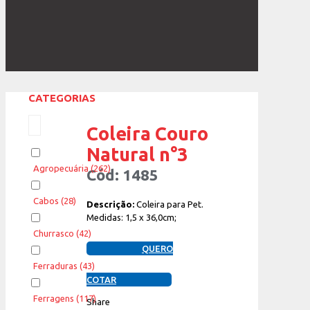
CATEGORIAS
Coleira Couro
Natural n°3
Agropecuária
(262)
Cód: 1485
Cabos
(28)
Descrição:
Coleira para Pet.
Medidas: 1,5 x 36,0cm;
Churrasco
(42)
QUERO
Ferraduras
(43)
COTAR
Ferragens
(117)
Share