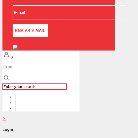
0
£0.00
✕
Login