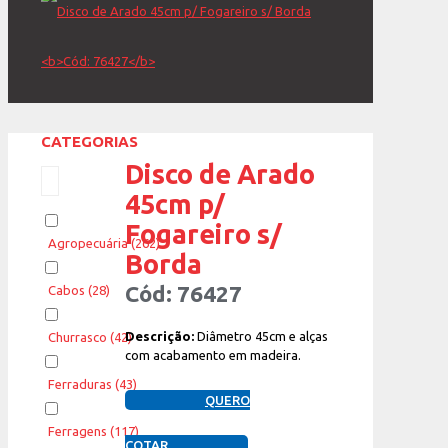
CATEGORIAS
Disco de Arado
45cm p/
Fogareiro s/
Agropecuária
(262)
Borda
Cód: 76427
Cabos
(28)
Descrição:
Diâmetro 45cm e alças
Churrasco
(42)
com acabamento em madeira.
Ferraduras
(43)
QUERO
Ferragens
(117)
COTAR