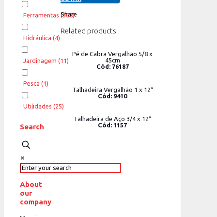
Share
Ferramentas
(308)
Related products
Hidráulica
(4)
Pé de Cabra Vergalhão 5/8 x
45cm
Jardinagem
(11)
Cód: 76187
Pesca
(1)
Talhadeira Vergalhão 1 x 12″
Cód: 9410
Utilidades
(25)
Talhadeira de Aço 3/4 x 12″
Cód: 1157
Search
✕
About
our
company