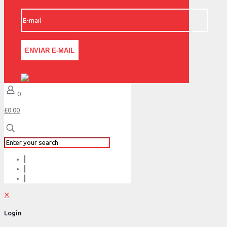
0
£0.00
✕
Login