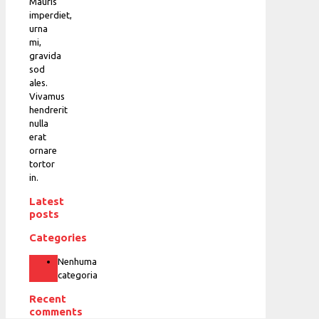
Mauris
imperdiet,
urna
mi,
gravida
sod
ales.
Vivamus
hendrerit
nulla
erat
ornare
tortor
in.
Latest
posts
Categories
Nenhuma
categoria
Recent
comments