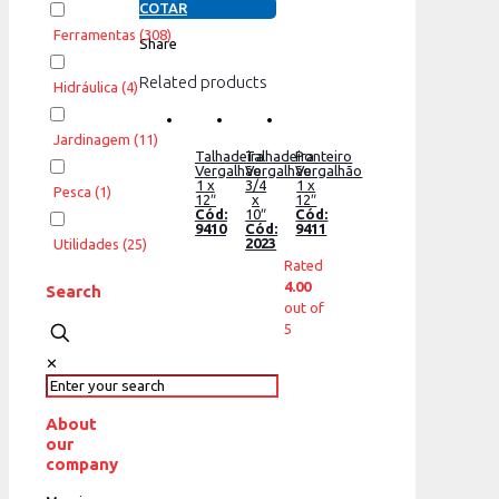
COTAR
Ferramentas
(308)
Share
Related products
Hidráulica
(4)
Jardinagem
(11)
Talhadeira
Talhadeira
Ponteiro
Vergalhão
Vergalhão
Vergalhão
1 x
3/4
1 x
Pesca
(1)
12″
x
12″
Cód:
10″
Cód:
9410
Cód:
9411
2023
Utilidades
(25)
Rated
4.00
Search
out of
5
✕
About
our
company