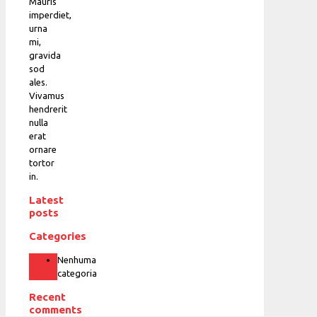
Mauris
imperdiet,
urna
mi,
gravida
sod
ales.
Vivamus
hendrerit
nulla
erat
ornare
tortor
in.
Latest
posts
Categories
Nenhuma
categoria
Recent
comments