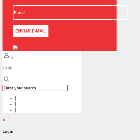
0
£0.00
✕
Login