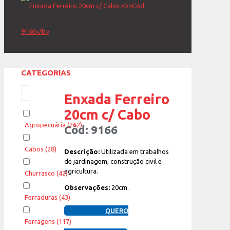
CATEGORIAS
Enxada Ferreiro
20cm c/ Cabo
Agropecuária
(262)
Cód: 9166
Cabos
(28)
Descrição:
Utilizada em trabalhos
de jardinagem, construção civil e
agricultura.
Churrasco
(42)
Observações:
20cm.
Ferraduras
(43)
QUERO
Ferragens
(117)