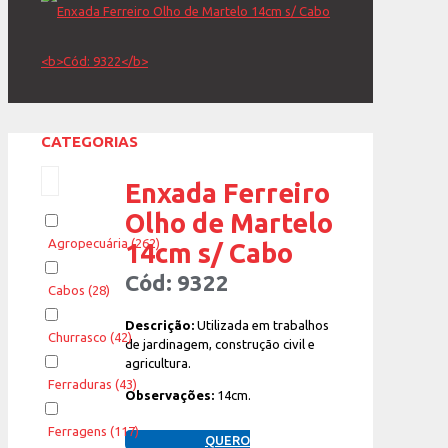
CATEGORIAS
Enxada Ferreiro
Olho de Martelo
Agropecuária
(262)
14cm s/ Cabo
Cód: 9322
Cabos
(28)
Descrição:
Utilizada em trabalhos
Churrasco
(42)
de jardinagem, construção civil e
agricultura.
Ferraduras
(43)
Observações:
14cm.
Ferragens
(117)
QUERO