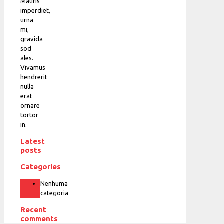
Mauris
imperdiet,
urna
mi,
gravida
sod
ales.
Vivamus
hendrerit
nulla
erat
ornare
tortor
in.
Latest
posts
Categories
Nenhuma
categoria
Recent
comments