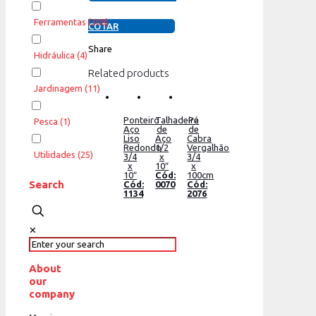
Ferramentas
(308)
COTAR
Share
Hidráulica
(4)
Related products
Jardinagem
(11)
Ponteiro
Talhadeira
Pé
Pesca
(1)
Aço
de
de
Liso
Aço
Cabra
Redondo
1/2
Vergalhão
Utilidades
(25)
3/4
x
3/4
x
10″
x
10″
Cód:
100cm
Search
Cód:
0070
Cód:
1134
2076
✕
About
our
company