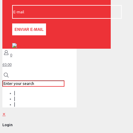
0
£0.00
✕
Login