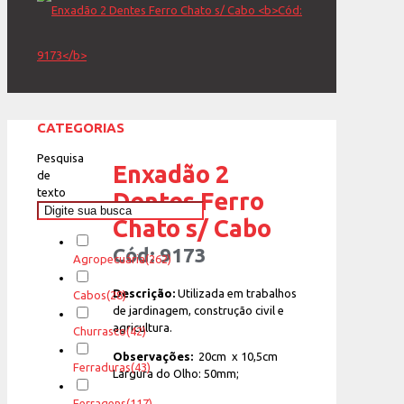
CATEGORIAS
Pesquisa
Enxadão 2
de
texto
Dentes Ferro
Chato s/ Cabo
Cód: 9173
Agropecuária
(262)
Descrição:
Utilizada em trabalhos
Cabos
(28)
de jardinagem, construção civil e
agricultura.
Churrasco
(42)
Observações:
20cm x 10,5cm
Ferraduras
(43)
Largura do Olho: 50mm;
Ferragens
(117)