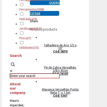
QUERO
Ferramentas
(308)
COTAR
Hidráulica
(4)
Share
Jardinagem
(11)
Related products
Pesca
(1)
Talhadeira de Aço 1/2 x
Utilidades
(25)
10″
Cód: 0070
Search
Pé de Cabra Vergalhão
5/8 x 45cm
✕
Cód: 76187
About
our
Alavanca Vergalhão Ponta
company
Reta 1″ x 1,5m
Cód: 1367
Mauris
imperdiet,