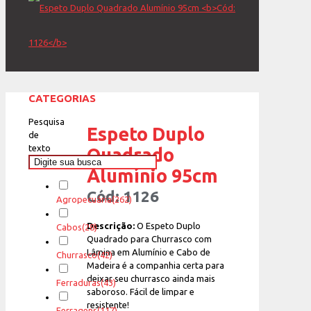
CATEGORIAS
Pesquisa
Espeto Duplo
de
texto
Quadrado
Alumínio 95cm
Cód: 1126
Agropecuária
(262)
Descrição:
O Espeto Duplo
Cabos
(28)
Quadrado para Churrasco com
Lâmina em Alumínio e Cabo de
Churrasco
(42)
Madeira é a companhia certa para
deixar seu churrasco ainda mais
Ferraduras
(43)
saboroso. Fácil de limpar e
resistente!
Ferragens
(117)