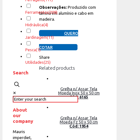
Observações:
Produzido com
Ferramentas
(308)
lâmina em alumínio e cabo em
madeira.
Hidráulica
(4)
QUERO
Jardinagem
(11)
COTAR
Pesca
(1)
Share
Utilidades
(25)
Related products
Search
Grelha p/ Assar Tela
✕
Moeda Inox 50 x 50 cm
Cód: 6165
About
our
Grelha p/ Assar Tela
company
Moeda Fz 50 x 50 cm
Cód: 1954
Mauris
imperdiet,