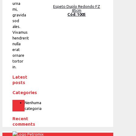
urna
Espeto Duplo Redondo FZ
mi,
85cm
Cód: 1005
gravida
sod
ales.
Vivamus
hendrerit
nulla
erat
ornare
tortor
in.
Latest
posts
Categories
Nenhuma
categoria
Recent
comments