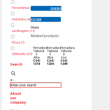
Ferramentas
(308)
QUERO
Hidráulica
(4)
COTAR
Share
Jardinagem
(11)
Related products
Pesca
(1)
Ferradura
Ferradura
Ferradura
Talismã
Talismã
Talismã
Utilidades
(25)
2
5
0
Aba
Aba
Lisa
Cód:
Cód:
Cód:
1218
1230
1209
Search
✕
About
our
company