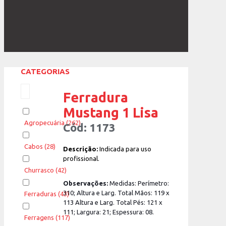
CATEGORIAS
Ferradura
Mustang 1 Lisa
Agropecuária
(262)
Cód: 1173
Cabos
(28)
Descrição:
Indicada para uso
profissional.
Churrasco
(42)
Observações:
Medidas: Perímetro:
310; Altura e Larg. Total Mãos: 119 x
Ferraduras
(43)
113 Altura e Larg. Total Pés: 121 x
111; Largura: 21; Espessura: 08.
Ferragens
(117)