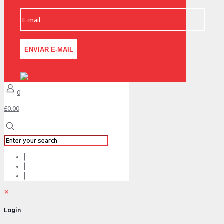
0
£0.00
✕
Login