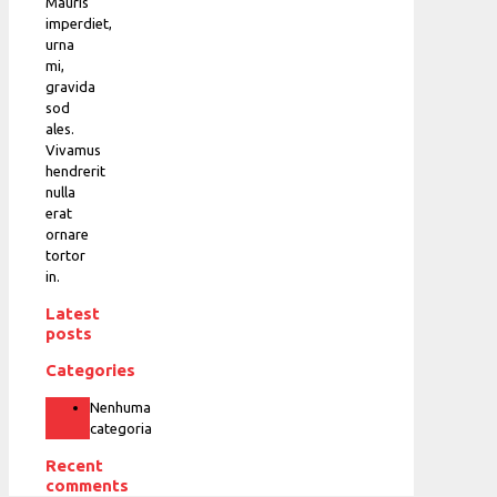
Mauris
imperdiet,
urna
mi,
gravida
sod
ales.
Vivamus
hendrerit
nulla
erat
ornare
tortor
in.
Latest
posts
Categories
Nenhuma
categoria
Recent
comments