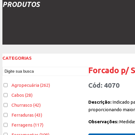
PRODUTOS
CATEGORIAS
Forcado p/ 
Cód: 4070
Agropecuária
(262)
Cabos
(28)
Descrição:
Indicado p
Churrasco
(42)
proporcionando maior 
Ferraduras
(43)
Observações:
Medidas
Ferragens
(117)
Ferramentas
(308)