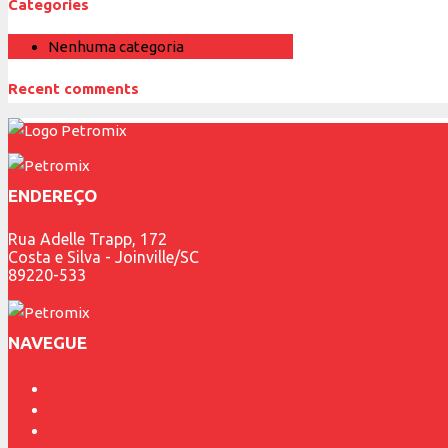
Categories
Nenhuma categoria
Recent comments
ENDEREÇO
Rua Adelle Trapp, 172
Costa e Silva - Joinville/SC
89220-533
NAVEGUE
Fundição Petrópolis
Produtos
Representantes