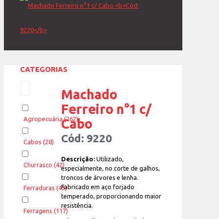
CATEGORIAS
Machado
Ferreiro n°1 c/
Agropecuária
(262)
Cabo
Cód: 9220
Cabos
(28)
Descrição:
Utilizado,
Churrasco
(42)
especialmente, no corte de galhos,
troncos de árvores e lenha.
Fabricado em aço forjado
Ferraduras
(43)
temperado, proporcionando maior
resistência.
Ferragens
(117)