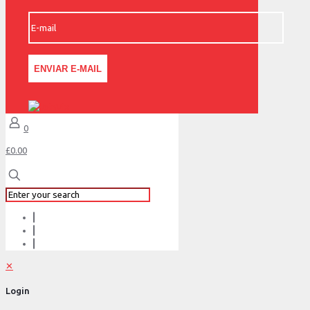
0
£0.00
✕
Login