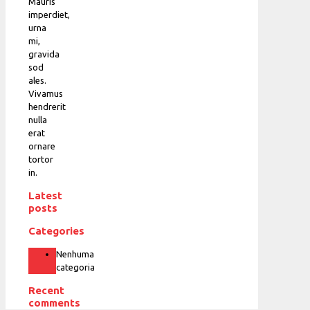
Mauris
imperdiet,
urna
mi,
gravida
sod
ales.
Vivamus
hendrerit
nulla
erat
ornare
tortor
in.
Latest
posts
Categories
Nenhuma
categoria
Recent
comments