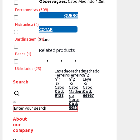
Observações:
Cabo Medindo 1,0m.
Ferramentas
(308)
QUERO
Hidráulica
(4)
COTAR
Jardinagem
(11)
Share
Related products
Pesca
(1)
Utilidades
(25)
Enxadão
Machado
Machado
Ferreiro
Ferreiro
n°2
n°1
n°2
Leve
Search
s/
c/
c/
Cabo
Cabo
Cabo
Cód:
Madeira
Cód:
9128
do
66967
Norte
✕
Cód:
9922
About
our
company