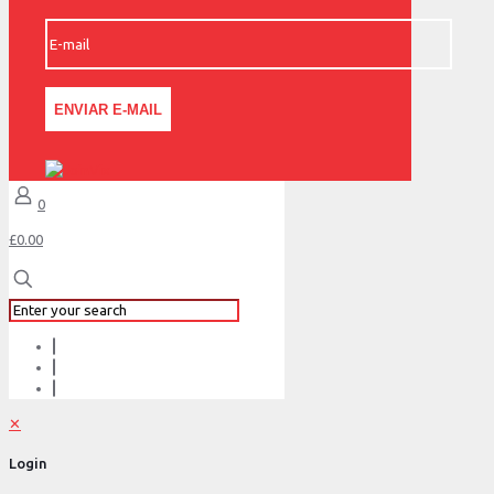
0
£0.00
✕
Login