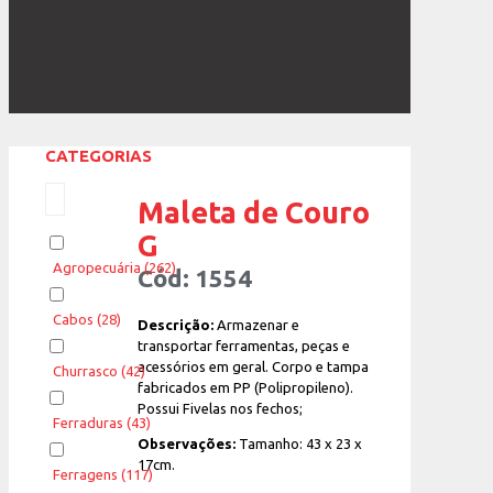
CATEGORIAS
Maleta de Couro
G
Agropecuária
(262)
Cód: 1554
Cabos
(28)
Descrição:
Armazenar e
transportar ferramentas, peças e
acessórios em geral. Corpo e tampa
Churrasco
(42)
fabricados em PP (Polipropileno).
Possui Fivelas nos fechos;
Ferraduras
(43)
Observações:
Tamanho: 43 x 23 x
17cm.
Ferragens
(117)