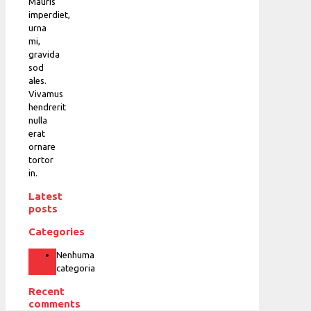
Mauris
imperdiet,
urna
mi,
gravida
sod
ales.
Vivamus
hendrerit
nulla
erat
ornare
tortor
in.
Latest
posts
Categories
Nenhuma
categoria
Recent
comments