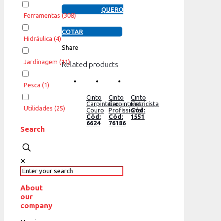
QUERO
Ferramentas
(308)
COTAR
Hidráulica
(4)
Share
Jardinagem
(11)
Related products
Pesca
(1)
Cinto
Cinto
Cinto
Carpinteiro
Carpinteiro
Eletricista
Utilidades
(25)
Couro
Profissional
Cód:
Cód:
Cód:
1551
6624
76186
Search
✕
About
our
company