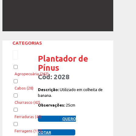
CATEGORIAS
Plantador de
Pínus
Agropecuária
(262)
Cód: 2028
Cabos
(28)
Descrição:
Utilizado em colheita de
banana.
Churrasco
(42)
Observações:
25cm
Ferraduras
(43)
QUERO
Ferragens
(117)
COTAR