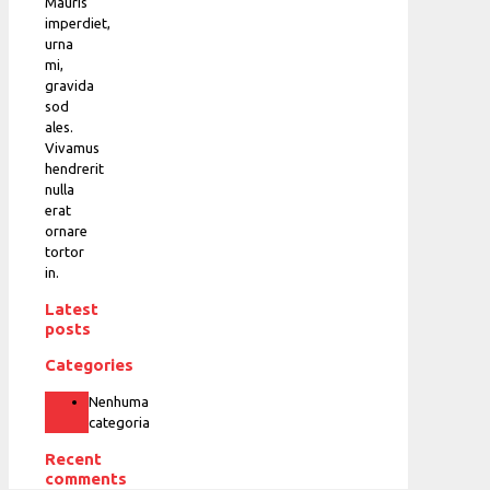
Mauris
imperdiet,
urna
mi,
gravida
sod
ales.
Vivamus
hendrerit
nulla
erat
ornare
tortor
in.
Latest
posts
Categories
Nenhuma
categoria
Recent
comments