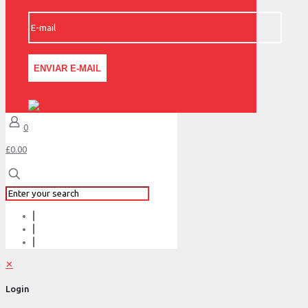
0
£0.00
✕
Login