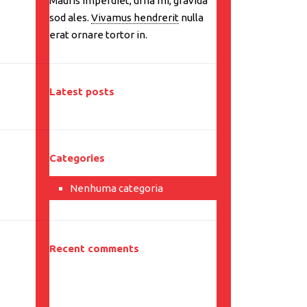
Mauris imperdiet, urna mi, gravida
sod ales.
Vivamus hendrerit
nulla
erat ornare tortor in.
Latest posts
Categories
Nenhuma categoria
Recent comments