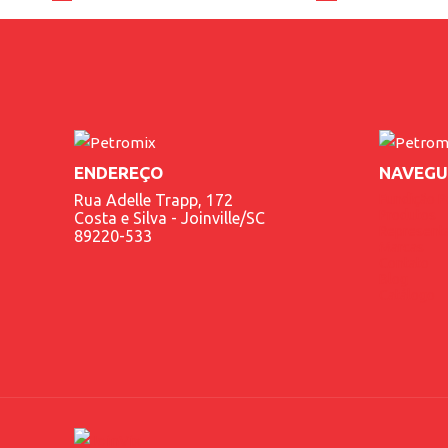
ENDEREÇO
NAVEGU
Rua Adelle Trapp, 172
Fundição P
Produtos
Costa e Silva - Joinville/SC
Represent
89220-533
Marcas
Contato
Blog
Catálogo