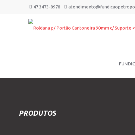
47 3473-8978
atendimento@fundicaopetropol
FUNDI
PRODUTOS