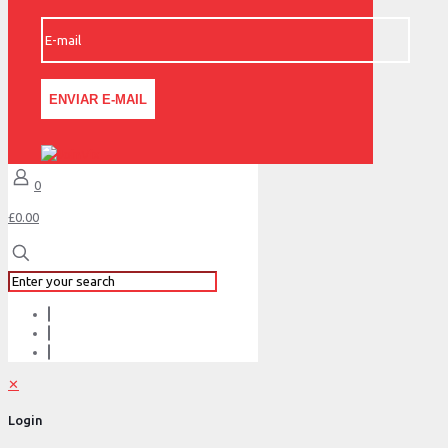
0
£0.00
✕
Login