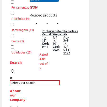
Share
Ferramentas
(308)
Related products
Hidráulica
(4)
Jardinagem
(11)
Ponteiro
Ponteiro
Talhadeira
Vergalhão
Vergalhão
de
1 x
3/4
Aço
12″
x
3/4
Pesca
(1)
Cód:
10″
x
9411
Cód:
12″
2024
Cód:
Utilidades
(25)
1157
Rated
4.00
Search
out of
5
✕
About
our
company