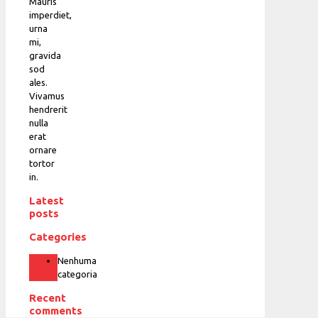
Mauris
imperdiet,
urna
mi,
gravida
sod
ales.
Vivamus
hendrerit
nulla
erat
ornare
tortor
in.
Latest
posts
Categories
Nenhuma
categoria
Recent
comments