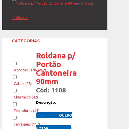
CATEGORIAS
Roldana p/
Portão
Agropecuária
(262)
Cantoneira
90mm
Cabos
(28)
Cód: 1108
Churrasco
(42)
Descrição:
Ferraduras
(43)
QUERO
Ferragens
(117)
COTAR