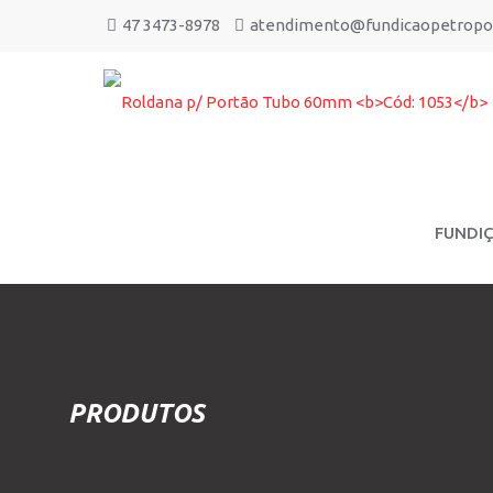
47 3473-8978
atendimento@fundicaopetropol
FUNDI
PRODUTOS