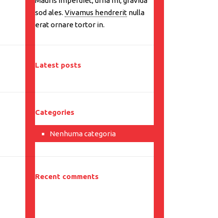
Mauris imperdiet, urna mi, gravida
sod ales.
Vivamus hendrerit
nulla
erat ornare tortor in.
Latest posts
Categories
Nenhuma categoria
Recent comments