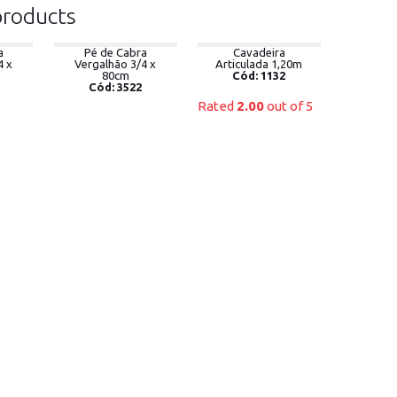
products
a
Pé de Cabra
Cavadeira
4 x
Vergalhão 3/4 x
Articulada 1,20m
80cm
Cód: 1132
Cód: 3522
Rated
2.00
out of 5