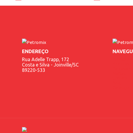
ENDEREÇO
NAVEGU
Rua Adelle Trapp, 172
Fundição P
Produtos
Costa e Silva - Joinville/SC
Represent
89220-533
Marcas
Contato
Blog
Catálogo