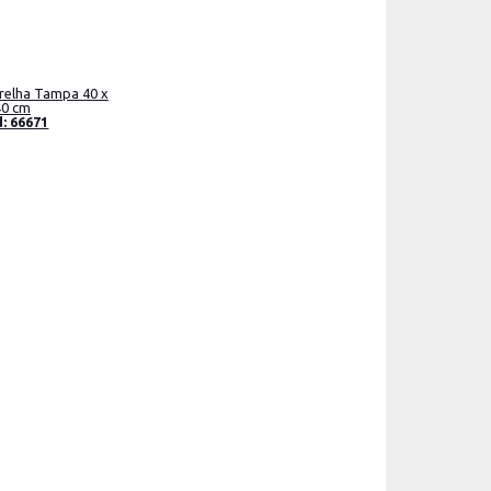
relha Tampa 40 x
40 cm
: 66671