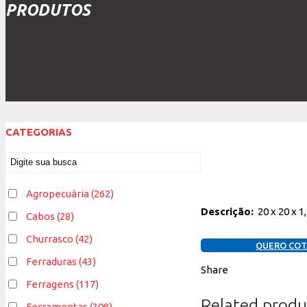
PRODUTOS
CATEGORIAS
Agropecuária
(262)
Descrição:
20 x 20 x 1
Cabos
(28)
Churrasco
(42)
QUERO COT
Ferraduras
(43)
Share
Ferragens
(117)
Related produ
Ferramentas
(308)