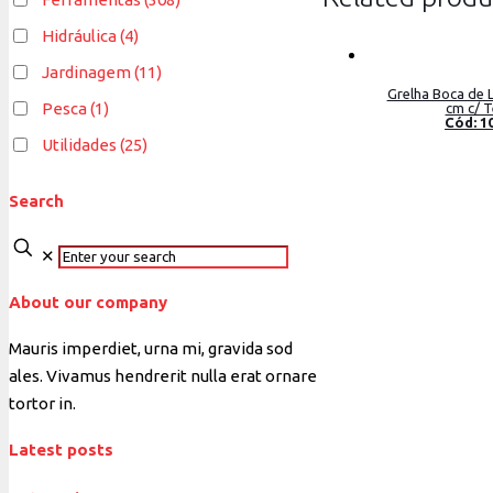
Hidráulica
(4)
Jardinagem
(11)
Grelha Boca de 
Pesca
(1)
cm c/ T
Cód: 1
Utilidades
(25)
Search
✕
About our company
Mauris imperdiet, urna mi, gravida sod
ales.
Vivamus hendrerit
nulla erat ornare
tortor in.
Latest posts