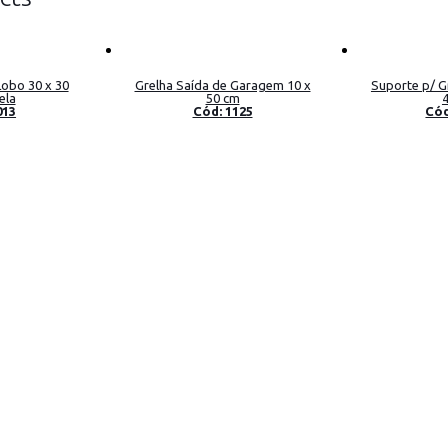
Lobo 30 x 30
Grelha Saída de Garagem 10 x
Suporte p/ G
ela
50 cm
013
Cód: 1125
Cód