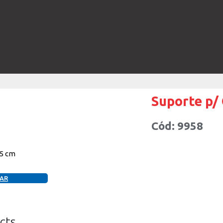
Suporte p/
Cód: 9958
,5 cm
AR
cts