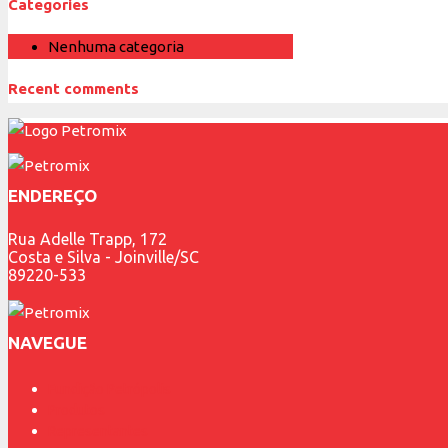
Categories
Nenhuma categoria
Recent comments
ENDEREÇO
Rua Adelle Trapp, 172
Costa e Silva - Joinville/SC
89220-533
NAVEGUE
Fundição Petrópolis
Produtos
Representantes