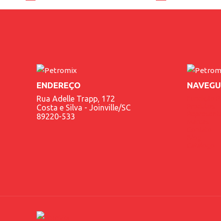
ENDEREÇO
NAVEGU
Rua Adelle Trapp, 172
Fundição P
Produtos
Costa e Silva - Joinville/SC
Represent
89220-533
Marcas
Contato
Blog
Catálogo