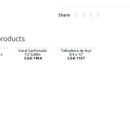
Share
products
Varal Sanfonado
Talhadeira de Aço
 x
FZ 0,80m
3/4 x 12″
Cód: 1934
Cód: 1157