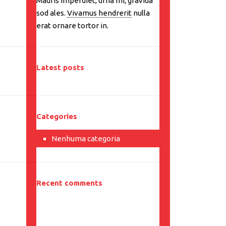
Mauris imperdiet, urna mi, gravida
sod ales.
Vivamus hendrerit
nulla
erat ornare tortor in.
Latest posts
Categories
Nenhuma categoria
Recent comments