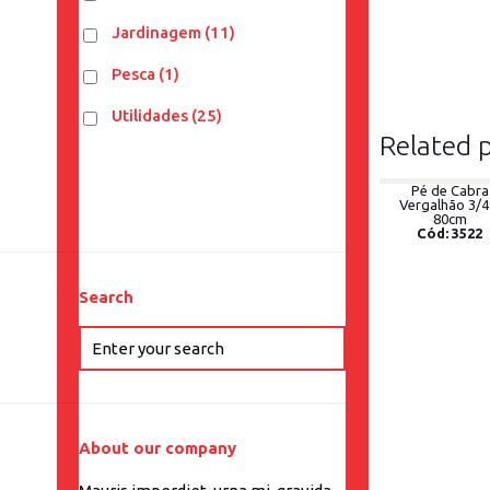
Jardinagem
(11)
Pesca
(1)
Utilidades
(25)
Related 
Pé de Cabra
Vergalhão 3/4
80cm
Cód: 3522
Search
About our company