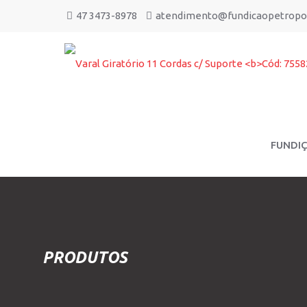
47 3473-8978
atendimento@fundicaopetropol
FUNDI
PRODUTOS